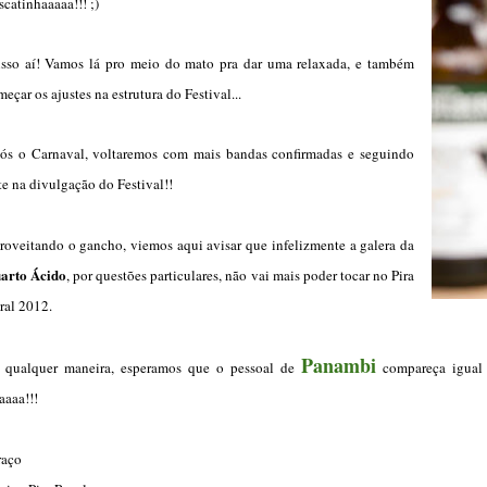
scatinhaaaaa!!! ;)
isso aí! Vamos lá pro meio do mato pra dar uma relaxada, e também
eçar os ajustes na estrutura do Festival...
ós o Carnaval, voltaremos com mais bandas confirmadas e seguindo
te na divulgação do Festival!!
roveitando o gancho, viemos aqui avisar que infelizmente a galera da
arto Ácido
, por questões particulares, não vai mais poder tocar no Pira
ral 2012.
Panambi
 qualquer maneira, esperamos que o pessoal de
compareça igual n
aaaa!!!
raço