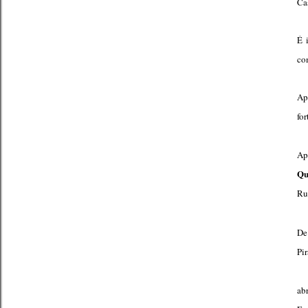
Ca
É 
com
Ap
for
Ap
Qu
Ru
De
Pir
ab