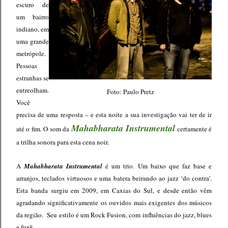
escuro de
um bairro
indiano, em
uma grande
metrópole.
Pessoas
estranhas se
entreolham.
Foto: Paulo Pretz
Você
precisa de uma resposta – e esta noite a sua investigação vai ter de ir
Mahabharata Instrumental
até o fim. O som da
certamente é
a trilha sonora para esta cena noir.
A
Mahabharata Instrumental
é um trio. Um baixo que faz base e
arranjos, teclados virtuosos e uma batera beirando ao jazz ‘do contra’.
Esta banda surgiu em 2009, em Caxias do Sul, e desde então vêm
agradando significativamente os ouvidos mais exigentes dos músicos
da região. Seu estilo é um Rock Fusion, com influências do jazz, blues
e funk.