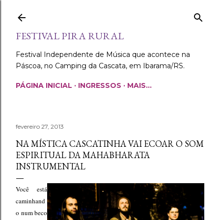
Pular para o conteúdo principal
FESTIVAL PIRA RURAL
Festival Independente de Música que acontece na
Páscoa, no Camping da Cascata, em Ibarama/RS.
PÁGINA INICIAL
INGRESSOS
MAIS…
fevereiro 27, 2013
NA MÍSTICA CASCATINHA VAI ECOAR O SOM
ESPIRITUAL DA MAHABHARATA
INSTRUMENTAL
Você está
caminhand
o num beco