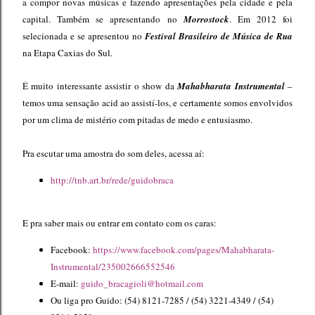
a compor novas músicas e fazendo apresentações pela cidade e pela
capital. Também se apresentando no
Morrostock
. Em 2012 foi
selecionada e se apresentou no
Festival Brasileiro de Música de Rua
na Etapa Caxias do Sul.
É muito interessante assistir o show da
Mahabharata Instrumental
–
temos uma sensação acid ao assistí-los, e certamente somos envolvidos
por um clima de mistério com pitadas de medo e entusiasmo.
Pra escutar uma amostra do
som deles, acessa aí:
http://tnb.art.br/rede/guidobraca
E pra saber mais ou entrar em contato com os caras:
Faceboo
k:
https://www.facebook.com/pages/Mahabharata-
Instrumental/235002666552546
E-mail:
guido_bracagioli@hotmail.com
Ou liga pro Guido:
(54) 8121-7285 / (54) 3221-4349 / (54)