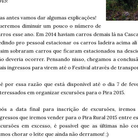
015
!
as antes vamos dar algumas explicações!
ueremos diminuir um pouco o número de
arros esse ano. Em 2014 haviam carros demais lá na Cas
dindo pro pessoal estacionar os carros ladeira acima ali
ssim sobraram carros que ficaram estacionados na descid
ão deveria ocorrer. Pensando nisso, chegamos a conclus
is ingressos para virem até o Festival através de transpor
 é por essa razão que está disponível até o dia 7 de fe
teressados em organizar excursões para o Pira 2015.
pós a data final para inscrição de excursões, iremo
gressos que iremos vender para o Pira Rural 2015 entre e
xcursões em excesso, é possível que as últimas não c
mos chorar o leite que ainda não derramou! ;)