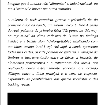
imagina que é melhor não “alimentar” o lado irracional, ou
mais “animal” e buscar um outro caminho.
A mistura de rock setentista, groove e psicodelia faz do
primeiro disco da banda, um álbum único. O lado A passa
do rock pulsante da primeira faixa “It’s gonna be this way,
on my mind” ao clima reflexivo de “Have no feelings
inside”, e a balada slow “Unforgettable”, finalizando com
um blues texano “And I try”. Até aqui, a banda apresenta
todas suas cartas, os riffs pesados de guitarra, a variação de
timbres e instrumentação entre as faixas, a inclusão de
elementos progressivos e o tratamento dos vocais, ora
realizando coros extremamente sonoros, ora criando
diálogos entre a linha principal e o coro de resposta,
explorando as possibilidades dos quatro vocalistas e das
backing vocals.