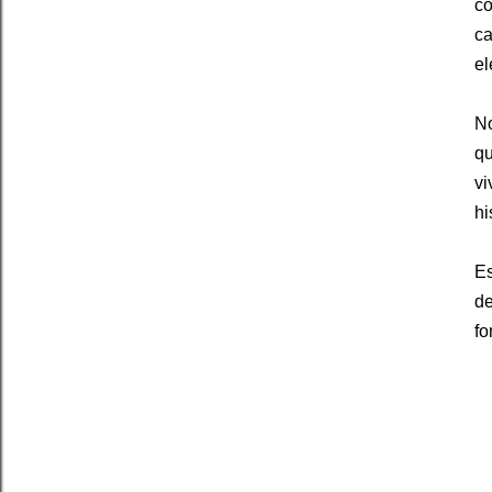
co
ca
el
No
qu
vi
hi
Es
de
fo