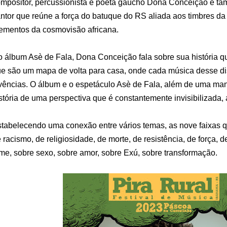
mpositor, percussionista e poeta gaúcho Dona Conceição e t
ntor que reúne a força do batuque do RS aliada aos timbres d
ementos da cosmovisão africana.
 álbum Asè de Fala, Dona Conceição fala sobre sua história 
e são um mapa de volta para casa, onde cada música desse di
vências. O álbum e o espetáculo Asè de Fala, além de uma man
stória de uma perspectiva que é constantemente invisibilizada,
tabelecendo uma conexão entre vários temas, as nove faixas
 racismo, de religiosidade, de morte, de resistência, de força, 
me, sobre sexo, sobre amor, sobre Exú, sobre transformação.