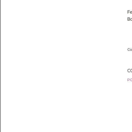
Fe
Bo
Co
C
P