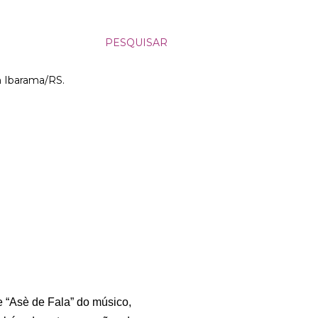
PESQUISAR
m Ibarama/RS.
 “Asè de Fala” do músico,