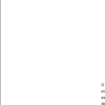
O 
in
es
(M