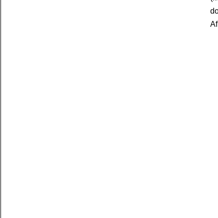
do
Af