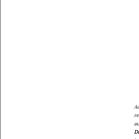
A
re
a
Di