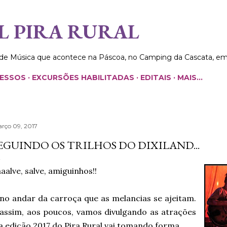
Pular para o conteúdo principal
L PIRA RURAL
 de Música que acontece na Páscoa, no Camping da Cascata, e
RESSOS
EXCURSÕES HABILITADAS
EDITAIS
MAIS…
rço 09, 2017
EGUINDO OS TRILHOS DO DIXILAND...
aalve, salve, amiguinhos!!
 no andar da carroça que as melancias se ajeitam.
 assim, aos poucos, vamos divulgando as atrações
a edição 2017 do Pira Rural vai tomando forma.