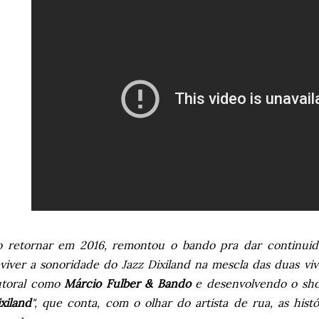
o retornar em 2016, remontou o bando pra dar continuida
viver a sonoridade do Jazz Dixiland na mescla das duas vi
utoral como
Márcio Fulber & Bando
e desenvolvendo o show
xiland
", que conta, com o olhar do artista de rua, as histó