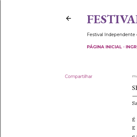
FESTIVA
Festival Independente
PÁGINA INICIAL
ING
Compartilhar
ma
S
Sa
É
E
e 