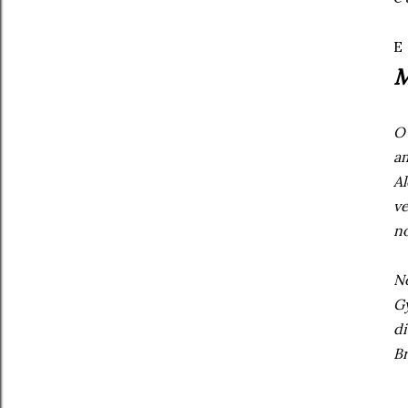
E
M
O
am
A
v
n
No
Gy
di
Br