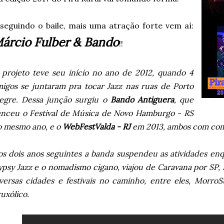
 seguindo o baile, mais uma atração forte vem aí:
árcio Fulber & Bando
!!
 projeto teve seu início no ano de 2012, quando 4
igos se juntaram pra tocar Jazz nas ruas de Porto
legre. Dessa junção surgiu o
Bando Antiguera
, que
enceu o Festival de Música de Novo Hamburgo - RS
o mesmo ano, e o
WebFestValda - RJ
em 2013, ambos com co
s dois anos seguintes a banda suspendeu as atividades enq
psy Jazz e o nomadismo cigano, viajou de Caravana por SP,
versas cidades e festivais no caminho, entre eles, MorroS
uxólico.