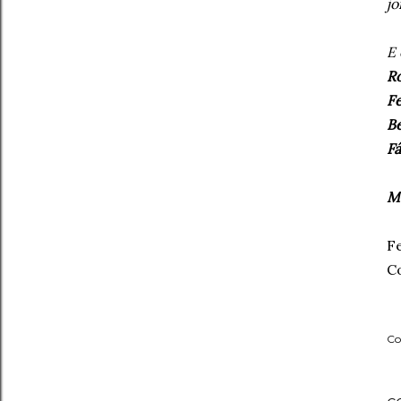
jo
E 
Ro
Fe
Be
Fá
M
Fe
C
Co