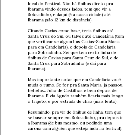
local do Festival. Não há ônibus direto pra
Ibarama vindo desses lados, tem que vir a
Sobradinho, e daqui (é a nossa cidade) até
Ibarama (são 12 km de distância).
Citando Caxias como base, teria ônibus até
Santa Cruz do Sul, ou talvez até Candelária (tem
que verificar se algum bus Caxias-Santa Maria
para em Candelária), e depois de Candelária
para Sobradinho. Sei que tem certo linha de
ônibus de Caxias para Santa Cruz do Sul, e de
Santa Cruz para Sobradinho (e daí para
Ibarama).
Mas importante notar que em Candelária você
muda o rumo. Se for pra Santa Maria, já passou,
hehehe... Júlio de Castilhos é bem depois de
Ibarama. E via Agudo também ficaria mais longo
o trajeto, e por estrada de chão (mais lento).
Resumindo, pra vir de ônibus de linha, tem que
se basear sempre em Sobradinho, pra depois ir
a Ibarama (de bus mesmo, ou pedindo uma
carona com alguém que esteja indo ao festival).