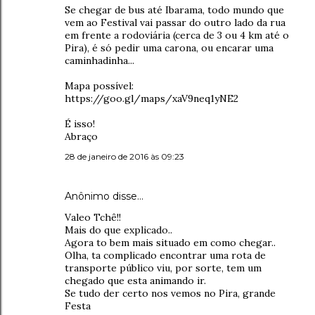
Se chegar de bus até Ibarama, todo mundo que
vem ao Festival vai passar do outro lado da rua
em frente a rodoviária (cerca de 3 ou 4 km até o
Pira), é só pedir uma carona, ou encarar uma
caminhadinha...
Mapa possível:
https://goo.gl/maps/xaV9neq1yNE2
É isso!
Abraço
28 de janeiro de 2016 às 09:23
Anônimo disse…
Valeo Tchê!!
Mais do que explicado..
Agora to bem mais situado em como chegar..
Olha, ta complicado encontrar uma rota de
transporte público viu, por sorte, tem um
chegado que esta animando ir.
Se tudo der certo nos vemos no Pira, grande
Festa